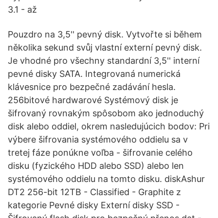
3.1 - až
Pouzdro na 3,5'' pevný disk. Vytvořte si během
několika sekund svůj vlastní externí pevný disk.
Je vhodné pro všechny standardní 3,5'' interní
pevné disky SATA. Integrovaná numerická
klávesnice pro bezpečné zadávání hesla.
256bitové hardwarové Systémový disk je
šifrovaný rovnakým spôsobom ako jednoduchý
disk alebo oddiel, okrem nasledujúcich bodov: Pri
výbere šifrovania systémového oddielu sa v
tretej fáze ponúkne voľba - šifrovanie celého
disku (fyzického HDD alebo SSD) alebo len
systémového oddielu na tomto disku. diskAshur
DT2 256-bit 12TB - Classified - Graphite z
kategorie Pevné disky Externí disky SSD -