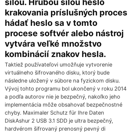
silou. Hrubou silou heslo
krakovania príslušných proces
hádať heslo sa v tomto
procese softvér alebo nástroj
vytvára veľké množstvo
kombinácií znakov hesla.
Taktiež používateľovi umožňuje vytvorenie
virtuálneho šifrovaného disku, ktorý bude
následne uložený v súbore na fyzickom disku.
Vývoj tohto programu bol ukončený v roku 2014
a podľa autorov nie je bezpečný, nakoľko jeho
implementácia môže obsahovať bezpečnostné
chyby. Maximaler Schutz für Ihre Daten
DiskAshur 2 USB 3.1 SDD je ultra bezpečný,
hardvérom šifrovaný prenosný pevný di