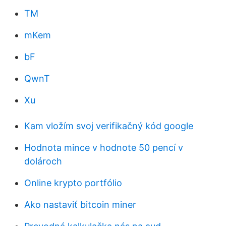
TM
mKem
bF
QwnT
Xu
Kam vložím svoj verifikačný kód google
Hodnota mince v hodnote 50 pencí v
dolároch
Online krypto portfólio
Ako nastaviť bitcoin miner