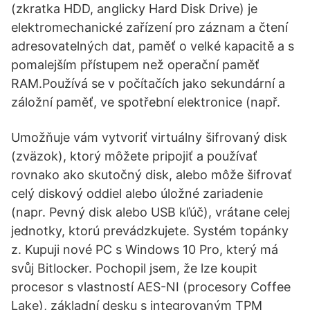
(zkratka HDD, anglicky Hard Disk Drive) je
elektromechanické zařízení pro záznam a čtení
adresovatelných dat, paměť o velké kapacitě a s
pomalejším přístupem než operační paměť
RAM.Používá se v počítačích jako sekundární a
záložní paměť, ve spotřební elektronice (např.
Umožňuje vám vytvoriť virtuálny šifrovaný disk
(zväzok), ktorý môžete pripojiť a používať
rovnako ako skutočný disk, alebo môže šifrovať
celý diskový oddiel alebo úložné zariadenie
(napr. Pevný disk alebo USB kľúč), vrátane celej
jednotky, ktorú prevádzkujete. Systém topánky
z. Kupuji nové PC s Windows 10 Pro, který má
svůj Bitlocker. Pochopil jsem, že lze koupit
procesor s vlastností AES-NI (procesory Coffee
Lake), základní desku s integrovaným TPM