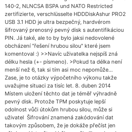
140-2, NLNCSA BSPA und NATO Restricted
zertifizierte, verschlüsselte HDDDiskAshur PRO2
USB 3.1 HDD je ultra bezpečný, hardvérom
šifrovaný prenosný pevný disk s autentifikáciou
PIN. Já také, ale to by bylo jaksi nedovolené
obcházení "řešení hrubou silou" které jsem
komentoval :) >>Navíc uživatelka nejspíš zná
délku hesla (+- písmeno). >Pokud ta délka není
menší než 6, tak si tím asi moc nepomůže…
Zase, je to otázky výpočetního výkonu takže
uvažujme situaci za tisíc let. 8. duben 2014
Místem uložení těchto dat je téměř výhradně
pevný disk. Protože TPM poskytuje lepší
odolnost vůči útokům hrubou silou, může si
uživatel Šifrování znamená zakódování dat
takovým způsobem, že je dokáže přečíst jen