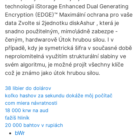
technologii iStorage Enhanced Dual Generating
Encryption (EDGE)™ Maximální ochrana pro vaše
data Zvolte si 2jednotku diskAshur , která je
snadno použitelným, mimo\ádně zabezpe -
čeným, hardwarově Útok hrubou silou. I v
případě, kdy je symetrická šifra v současné době
neprolomitelná využitím strukturální slabiny ve
svém algoritmu, je možné projít všechny klíče
což je známo jako útok hrubou silou.
38 libier do dolárov
koľko hashov za sekundu dokáže môj počítač
com miera návratnosti
18 000 krw na aud
ťažíš hliník
20 000 bahtov v rupiách
bWr