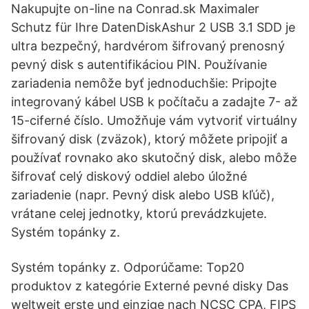
Nakupujte on-line na Conrad.sk Maximaler
Schutz für Ihre DatenDiskAshur 2 USB 3.1 SDD je
ultra bezpečný, hardvérom šifrovaný prenosný
pevný disk s autentifikáciou PIN. Používanie
zariadenia nemôže byť jednoduchšie: Pripojte
integrovaný kábel USB k počítaču a zadajte 7- až
15-ciferné číslo. Umožňuje vám vytvoriť virtuálny
šifrovaný disk (zväzok), ktorý môžete pripojiť a
používať rovnako ako skutočný disk, alebo môže
šifrovať celý diskový oddiel alebo úložné
zariadenie (napr. Pevný disk alebo USB kľúč),
vrátane celej jednotky, ktorú prevádzkujete.
Systém topánky z.
Systém topánky z. Odporúčame: Top20
produktov z kategórie Externé pevné disky Das
weltweit erste und einzige nach NCSC CPA, FIPS