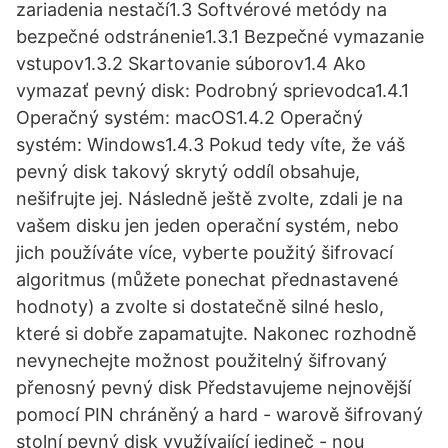
zariadenia nestačí1.3 Softvérové metódy na
bezpečné odstránenie1.3.1 Bezpečné vymazanie
vstupov1.3.2 Skartovanie súborov1.4 Ako
vymazať pevný disk: Podrobný sprievodca1.4.1
Operačný systém: macOS1.4.2 Operačný
systém: Windows1.4.3 Pokud tedy víte, že váš
pevný disk takový skrytý oddíl obsahuje,
nešifrujte jej. Následně ještě zvolte, zdali je na
vašem disku jen jeden operační systém, nebo
jich používáte více, vyberte použitý šifrovací
algoritmus (můžete ponechat přednastavené
hodnoty) a zvolte si dostatečně silné heslo,
které si dobře zapamatujte. Nakonec rozhodně
nevynechejte možnost použitelný šifrovaný
přenosný pevný disk Představujeme nejnovější
pomocí PIN chráněný a hard - warově šifrovaný
stolní pevný disk využívající jedineč - nou