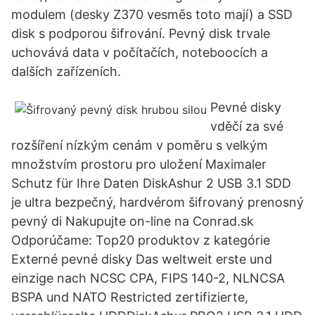
modulem (desky Z370 vesměs toto mají) a SSD
disk s podporou šifrování. Pevný disk trvale
uchovává data v počítačích, noteboocích a
dalších zařízeních.
Pevné disky
vděčí za své
rozšíření nízkým cenám v poměru s velkým
množstvím prostoru pro uložení Maximaler
Schutz für Ihre Daten DiskAshur 2 USB 3.1 SDD
je ultra bezpečný, hardvérom šifrovaný prenosný
pevný di Nakupujte on-line na Conrad.sk
Odporúčame: Top20 produktov z kategórie
Externé pevné disky Das weltweit erste und
einzige nach NCSC CPA, FIPS 140-2, NLNCSA
BSPA und NATO Restricted zertifizierte,