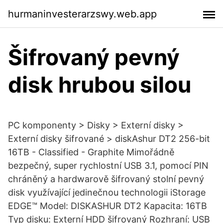
hurmaninvesterarzswy.web.app
Šifrovaný pevný
disk hrubou silou
PC komponenty > Disky > Externí disky >
Externí disky šifrované > diskAshur DT2 256-bit
16TB - Classified - Graphite Mimořádně
bezpečný, super rychlostní USB 3.1, pomocí PIN
chráněný a hardwarově šifrovaný stolní pevný
disk využívající jedinečnou technologii iStorage
EDGE™ Model: DISKASHUR DT2 Kapacita: 16TB
Typ disku: Externí HDD šifrovaný Rozhraní: USB