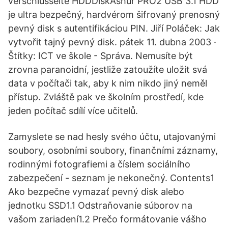
verschlüsselte HDDDiskAshur PRO2 USB 3.1 HDD
je ultra bezpečný, hardvérom šifrovaný prenosný
pevný disk s autentifikáciou PIN. Jiří Poláček: Jak
vytvořit tajný pevný disk. pátek 11. dubna 2003 ·
Štítky: ICT ve škole - Správa. Nemusíte být
zrovna paranoidní, jestliže zatoužíte uložit svá
data v počítači tak, aby k nim nikdo jiný neměl
přístup. Zvláště pak ve školním prostředí, kde
jeden počítač sdílí více učitelů.
Zamyslete se nad hesly svého účtu, utajovanými
soubory, osobními soubory, finančními záznamy,
rodinnými fotografiemi a číslem sociálního
zabezpečení - seznam je nekonečný. Contents1
Ako bezpečne vymazať pevný disk alebo
jednotku SSD1.1 Odstraňovanie súborov na
vašom zariadení1.2 Prečo formátovanie vášho