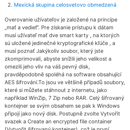
Mexická skupina celosvetovo obmedzená
Overovanie užívateľov je založené na princípe
„mať a vedieť“. Pre získanie prístupu k dátam
musí užívateľ mať dve smart karty , na ktorých
sú uložené jedinečné kryptografické kľúče , a
musí poznať Jakýkoliv soubor, který jste
zkomprimovali, abyste snížili jeho velikost a
omezili jeho vliv na váš pevný disk,
pravděpodobně spoléhá na software obsahující
AES šifrování.To jsou ve většině případů soubory,
které si můžete stáhnout z internetu, jako
například WinZip, 7 Zip nebo RAR. Celý šifrovaný
kontejner se svým obsahem se pak k Windows
připojí jako nový disk. Postupně zvolte Vytvořit
svazek a Create an encrypted file container
(Vytvořit šifrovaný kontejner), což je první