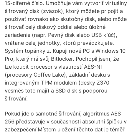
15-ciferné číslo. Umožňuje vám vytvoriť virtuálny
šifrovaný disk (zväzok), ktorý môžete pripojiť a
používať rovnako ako skutočný disk, alebo môže
šifrovať celý diskový oddiel alebo úložné
zariadenie (napr. Pevný disk alebo USB kľúč),
vrátane celej jednotky, ktorú prevádzkujete.
Systém topánky z. Kupuji nové PC s Windows 10
Pro, který má svůj Bitlocker. Pochopil jsem, že
lze koupit procesor s vlastností AES-NI
(procesory Coffee Lake), základní desku s
integrovaným TPM modulem (desky Z370
vesměs toto mají) a SSD disk s podporou
šifrování.
Pokud jde o samotné šifrování, algoritmus AES
256 představuje v současnosti absolutní špičku v
zabezpečení Místem uložení těchto dat je téměř