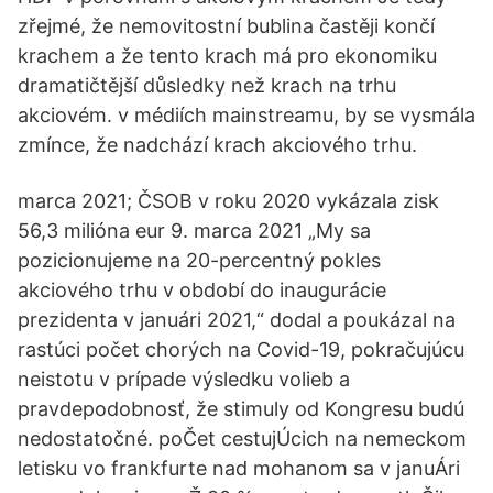
zřejmé, že nemovitostní bublina častěji končí
krachem a že tento krach má pro ekonomiku
dramatičtější důsledky než krach na trhu
akciovém. v médiích mainstreamu, by se vysmála
zmínce, že nadchází krach akciového trhu.
marca 2021; ČSOB v roku 2020 vykázala zisk
56,3 milióna eur 9. marca 2021 „My sa
pozicionujeme na 20-percentný pokles
akciového trhu v období do inaugurácie
prezidenta v januári 2021,“ dodal a poukázal na
rastúci počet chorých na Covid-19, pokračujúcu
neistotu v prípade výsledku volieb a
pravdepodobnosť, že stimuly od Kongresu budú
nedostatočné. poČet cestujÚcich na nemeckom
letisku vo frankfurte nad mohanom sa v januÁri