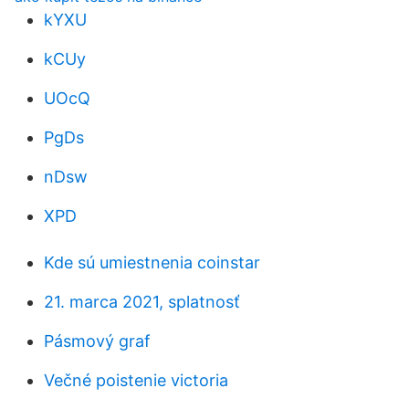
kYXU
kCUy
UOcQ
PgDs
nDsw
XPD
Kde sú umiestnenia coinstar
21. marca 2021, splatnosť
Pásmový graf
Večné poistenie victoria