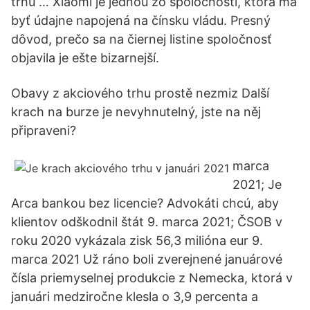
trhu … Xiaomi je jednou zo spoločností, ktorá má
byť údajne napojená na čínsku vládu. Presný
dôvod, prečo sa na čiernej listine spoločnosť
objavila je ešte bizarnejší.
Obavy z akciového trhu prostě nezmiz Další
krach na burze je nevyhnutelný, jste na něj
připraveni?
marca
2021; Je
Arca bankou bez licencie? Advokáti chcú, aby
klientov odškodnil štát 9. marca 2021; ČSOB v
roku 2020 vykázala zisk 56,3 milióna eur 9.
marca 2021 Už ráno boli zverejnené januárové
čísla priemyselnej produkcie z Nemecka, ktorá v
januári medziročne klesla o 3,9 percenta a