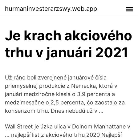
hurmaninvesterarzswy.web.app
Je krach akciového
trhu v januári 2021
Už ráno boli zverejnené januárové čísla
priemyselnej produkcie z Nemecka, ktorá v
januári medziročne klesla o 3,9 percenta a
medzimesačne o 2,5 percenta, čo zaostalo za
konsenzom trhu. Dnes nebudú už v …
Wall Street je úzka ulica v Dolnom Manhattane v
… najlepší list z akciového trhu 2020 Najlepší