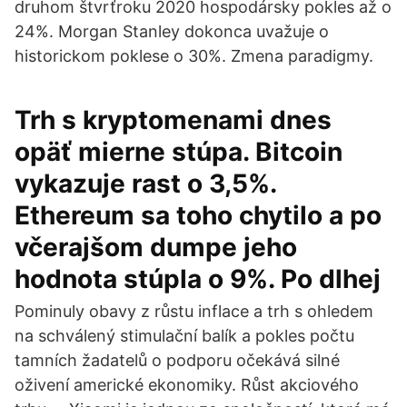
druhom štvrťroku 2020 hospodársky pokles až o
24%. Morgan Stanley dokonca uvažuje o
historickom poklese o 30%. Zmena paradigmy.
Trh s kryptomenami dnes
opäť mierne stúpa. Bitcoin
vykazuje rast o 3,5%.
Ethereum sa toho chytilo a po
včerajšom dumpe jeho
hodnota stúpla o 9%. Po dlhej
Pominuly obavy z růstu inflace a trh s ohledem
na schválený stimulační balík a pokles počtu
tamních žadatelů o podporu očekává silné
oživení americké ekonomiky. Růst akciového