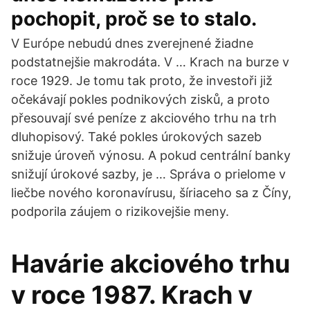
pochopit, proč se to stalo.
V Európe nebudú dnes zverejnené žiadne
podstatnejšie makrodáta. V … Krach na burze v
roce 1929. Je tomu tak proto, že investoři již
očekávají pokles podnikových zisků, a proto
přesouvají své peníze z akciového trhu na trh
dluhopisový. Také pokles úrokových sazeb
snižuje úroveň výnosu. A pokud centrální banky
snižují úrokové sazby, je … Správa o prielome v
liečbe nového koronavírusu, šíriaceho sa z Číny,
podporila záujem o rizikovejšie meny.
Havárie akciového trhu
v roce 1987. Krach v