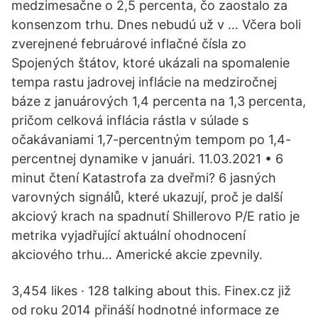
medzimesačne o 2,5 percenta, čo zaostalo za
konsenzom trhu. Dnes nebudú už v … Včera boli
zverejnené februárové inflačné čísla zo
Spojených štátov, ktoré ukázali na spomalenie
tempa rastu jadrovej inflácie na medziročnej
báze z januárových 1,4 percenta na 1,3 percenta,
pričom celková inflácia rástla v súlade s
očakávaniami 1,7-percentným tempom po 1,4-
percentnej dynamike v januári. 11.03.2021 • 6
minut čtení Katastrofa za dveřmi? 6 jasných
varovných signálů, které ukazují, proč je další
akciový krach na spadnutí Shillerovo P/E ratio je
metrika vyjadřující aktuální ohodnocení
akciového trhu… Americké akcie zpevnily.
3,454 likes · 128 talking about this. Finex.cz již
od roku 2014 přináší hodnotné informace ze