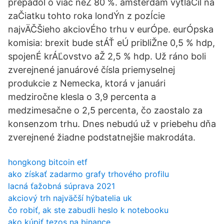
prepadol o viac neŽ 80 %. amsterdam vytlaČil na
zaČiatku tohto roka londÝn z pozÍcie
najvÄČŠieho akciovÉho trhu v eurÓpe. eurÓpska
komisia: brexit bude stÁŤ eÚ pribliŽne 0,5 % hdp,
spojenÉ krÁĽovstvo aŽ 2,5 % hdp. Už ráno boli
zverejnené januárové čísla priemyselnej
produkcie z Nemecka, ktorá v januári
medziročne klesla o 3,9 percenta a
medzimesačne o 2,5 percenta, čo zaostalo za
konsenzom trhu. Dnes nebudú už v priebehu dňa
zverejnené žiadne podstatnejšie makrodáta.
hongkong bitcoin etf
ako získať zadarmo grafy trhového profilu
lacná ťažobná súprava 2021
akciový trh najväčší hýbatelia uk
čo robiť, ak ste zabudli heslo k notebooku
ako kúpiť tezos na binance