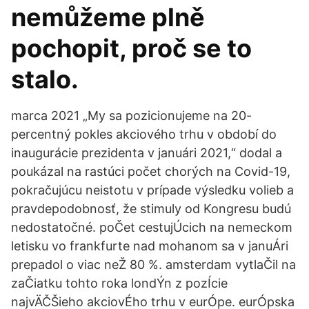
nemůžeme plně
pochopit, proč se to
stalo.
marca 2021 „My sa pozicionujeme na 20-
percentný pokles akciového trhu v období do
inaugurácie prezidenta v januári 2021,“ dodal a
poukázal na rastúci počet chorých na Covid-19,
pokračujúcu neistotu v prípade výsledku volieb a
pravdepodobnosť, že stimuly od Kongresu budú
nedostatočné. poČet cestujÚcich na nemeckom
letisku vo frankfurte nad mohanom sa v januÁri
prepadol o viac neŽ 80 %. amsterdam vytlaČil na
zaČiatku tohto roka londÝn z pozÍcie
najvÄČŠieho akciovÉho trhu v eurÓpe. eurÓpska