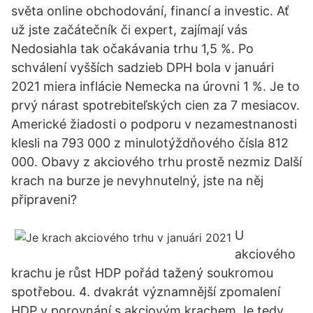
světa online obchodování, financí a investic. Ať
už jste začátečník či expert, zajímají vás
Nedosiahla tak očakávania trhu 1,5 %. Po
schválení vyšších sadzieb DPH bola v januári
2021 miera inflácie Nemecka na úrovni 1 %. Je to
prvý nárast spotrebiteľských cien za 7 mesiacov.
Americké žiadosti o podporu v nezamestnanosti
klesli na 793 000 z minulotýždňového čísla 812
000. Obavy z akciového trhu prostě nezmiz Další
krach na burze je nevyhnutelný, jste na něj
připraveni?
U
akciového
krachu je růst HDP pořád tažený soukromou
spotřebou. 4. dvakrát významnější zpomalení
HDP v porovnání s akciovým krachem Je tedy