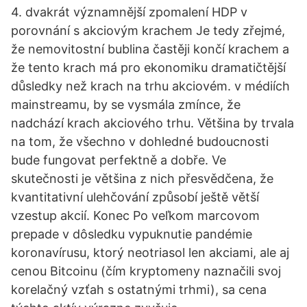
4. dvakrát významnější zpomalení HDP v
porovnání s akciovým krachem Je tedy zřejmé,
že nemovitostní bublina častěji končí krachem a
že tento krach má pro ekonomiku dramatičtější
důsledky než krach na trhu akciovém. v médiích
mainstreamu, by se vysmála zmínce, že
nadchází krach akciového trhu. Většina by trvala
na tom, že všechno v dohledné budoucnosti
bude fungovat perfektně a dobře. Ve
skutečnosti je většina z nich přesvědčena, že
kvantitativní ulehčování způsobí ještě větší
vzestup akcií. Konec Po veľkom marcovom
prepade v dôsledku vypuknutie pandémie
koronavírusu, ktorý neotriasol len akciami, ale aj
cenou Bitcoinu (čím kryptomeny naznačili svoj
korelačný vzťah s ostatnými trhmi), sa cena