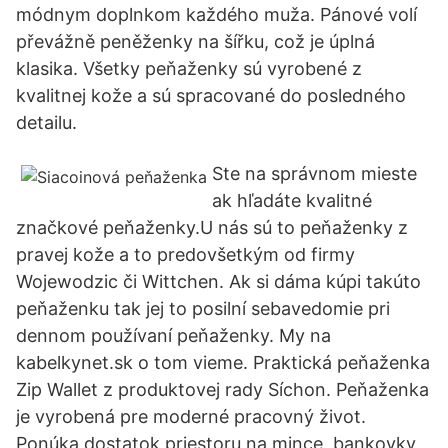
módnym doplnkom každého muža. Pánové volí
převážně peněženky na šířku, což je úplná
klasika. Všetky peňaženky sú vyrobené z
kvalitnej kože a sú spracované do posledného
detailu.
Ste na správnom mieste
ak hľadáte kvalitné
značkové peňaženky.U nás sú to peňaženky z
pravej kože a to predovšetkým od firmy
Wojewodzic či Wittchen. Ak si dáma kúpi takúto
peňaženku tak jej to posilní sebavedomie pri
dennom používaní peňaženky. My na
kabelkynet.sk o tom vieme. Praktická peňaženka
Zip Wallet z produktovej rady Síchon. Peňaženka
je vyrobená pre moderné pracovný život.
Ponúka dostatok priestoru na mince, bankovky