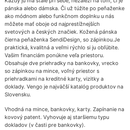
Každý ju má stále pri sebe, nezáleží na tom, či je
pánska alebo dámska. Či už túžite po peňaženke
ako módnom alebo funkčnom doplnku u nás
môžete mať oboje od najprestížnejších
svetových a českých značiek. Kožená pánska
čierna peňaženka SendiDesign, so zápinkou.Je
praktická, kvalitná a veľmi rýchlo si ju obľúbite.
Vašim financiám ponúkne veľa priestoru.
Obsahuje dve priehradky na bankovky, vrecko
so zápinkou na mince, voľný priestor s
priehradkami na kreditné karty, vizitky a
doklady. Vengo je najväčší katalóg produktov na
Slovensku.
Vhodná na mince, bankovky, karty. Zapínanie na
kovový patent. Vyhovuje aj staršiemu typu
dokladov (v časti pre bankovky).