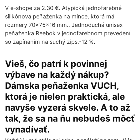
V e-shope za 2.30 €. Atypická jednofarebné
silikónová peňaženka na mince, ktorá má
rozmery 70×75×16 mm.. Jednoduchá unisex
peňaženka Reebok v jednofarebnom prevedení
so zapínaním na suchý zips.-12 %.
Vieš, čo patrí k povinnej
výbave na každý nákup?
Dámska peňaženka VUCH,
ktorá je nielen praktická, ale
navyše vyzerá skvele. A to až
tak, že sa na ňu nebudeš môcť
vynadívať.