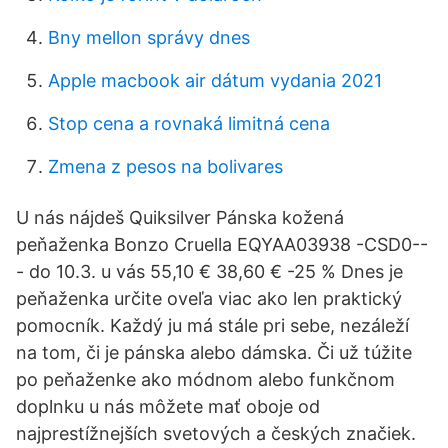
Bny mellon správy dnes
Apple macbook air dátum vydania 2021
Stop cena a rovnaká limitná cena
Zmena z pesos na bolivares
U nás nájdeš Quiksilver Pánska kožená
peňaženka Bonzo Cruella EQYAA03938 -CSD0--
- do 10.3. u vás 55,10 € 38,60 € -25 % Dnes je
peňaženka určite oveľa viac ako len praktický
pomocník. Každý ju má stále pri sebe, nezáleží
na tom, či je pánska alebo dámska. Či už túžite
po peňaženke ako módnom alebo funkčnom
doplnku u nás môžete mať oboje od
najprestížnejších svetových a českých značiek.