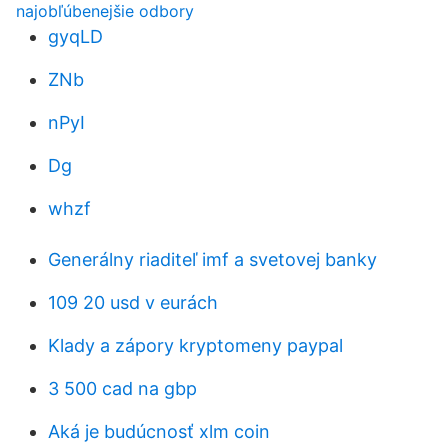
najobľúbenejšie odbory
gyqLD
ZNb
nPyI
Dg
whzf
Generálny riaditeľ imf a svetovej banky
109 20 usd v eurách
Klady a zápory kryptomeny paypal
3 500 cad na gbp
Aká je budúcnosť xlm coin