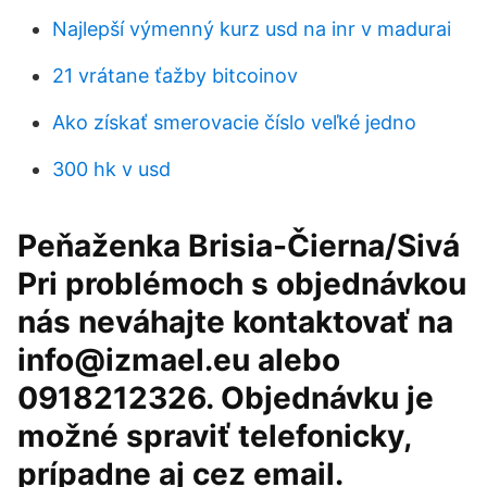
Najlepší výmenný kurz usd na inr v madurai
21 vrátane ťažby bitcoinov
Ako získať smerovacie číslo veľké jedno
300 hk v usd
Peňaženka Brisia-Čierna/Sivá
Pri problémoch s objednávkou
nás neváhajte kontaktovať na
info@izmael.eu alebo
0918212326. Objednávku je
možné spraviť telefonicky,
prípadne aj cez email.